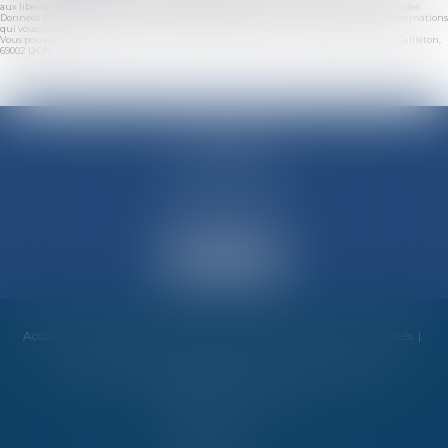
aux libertés, et au règlement européen 2016/679, dit Règlement Général sur la Protection des
Données (RGPD), vous disposez d'un droit d'accès, de rectification, de suppression des informations
qui vous concernent.
Vous pouvez exercer vos droits en vous adressant à : M-Avocats - 2 Place Gailleton Espace Gailleton,
69002 LYON
M-Avocats
60 rue Molière
69003 LYON
Accueil
Cabinet
Équipe
Compétences
Honoraires
Actualités
Contact
Mentions légales
RDV en ligne
Plan du site
Espace client
Articles
Septeo