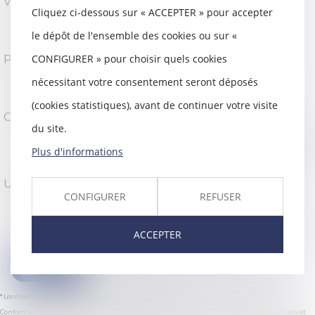
Ville
Cliquez ci-dessous sur « ACCEPTER » pour accepter
le dépôt de l'ensemble des cookies ou sur «
CONFIGURER » pour choisir quels cookies
Pays
nécessitant votre consentement seront déposés
(cookies statistiques), avant de continuer votre visite
Code de vérification
du site.
Plus d'informations
Utilisation des données
CONFIGURER
REFUSER
J'accepte que les informations saisies soient traitées
informatiquement par M-AVOCATS et l'hébergeur du présent site
dans le cadre de ma demande et de la relation avec M-AVOCATS qui
ACCEPTER
peut en découler.
Valider
* Les champs suivis d'un astérisque sont obligatoires.
Conformément à la loi n°78-17 du 6 janvier 1978 modifiée relative à l'informatique, aux fichiers et