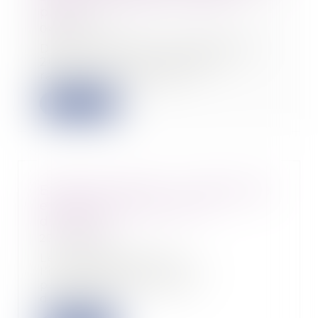
poste
04/10/2022
Dans un arrêt du 14 septembre
2022, la Cour de cassation
rappelle que la seul...
Lire la suite
Epargne salariale : un déblocage
exceptionnel jusqu'au 31
décembre
27/09/2022
Les bénéficiaires de
l'intéressement et de la
participation peuvent
débloquer...