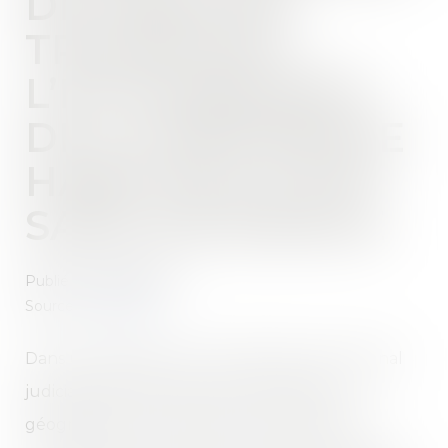
DE FRAIS DE
TRANSPORT :
L’ÉLOIGNEMENT
DE LA RÉSIDENCE
HABITUELLE EST
SANS INCIDENCE
Publié le :
19/09/2022
Source :
www.efl.fr
Dans un jugement du 5 juillet 2022, le tribunal
judiciaire de Paris juge que l’éloignement
géographique du domicile du salarié pour