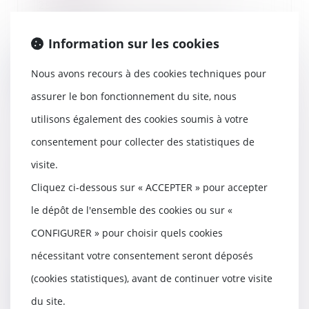
25/10/2022
Si le médecin prescrivant un
arrêt de travail lié à une
Information sur les cookies
grossesse oublie de c...
Nous avons recours à des cookies techniques pour
Lire la suite
assurer le bon fonctionnement du site, nous
utilisons également des cookies soumis à votre
consentement pour collecter des statistiques de
Salarié protégé : des propos
visite.
racistes et sexistes récurrents
Cliquez ci-dessous sur « ACCEPTER » pour accepter
justifient son licenciement pour
faute
le dépôt de l'ensemble des cookies ou sur «
18/10/2022
CONFIGURER » pour choisir quels cookies
Les propos racistes et sexistes
nécessitant votre consentement seront déposés
d'un salarié protégé visant
systématiquement...
(cookies statistiques), avant de continuer votre visite
Lire la suite
du site.