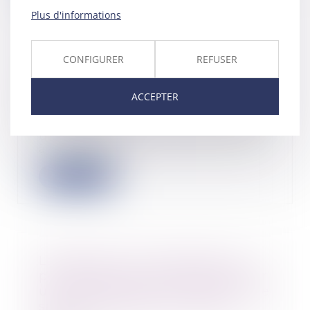
Plus d'informations
CONFIGURER
REFUSER
Un temps partiel ne doit pas se
transformer en temps complet !
ACCEPTER
10/10/2022
Le complément d’heures fixé par
un avenant au contrat de travail
à temps part...
Lire la suite
La détention d'un diplôme ne
permet pas toujours de légitimer
une inégalité de traitement entre
salariés occupant un même