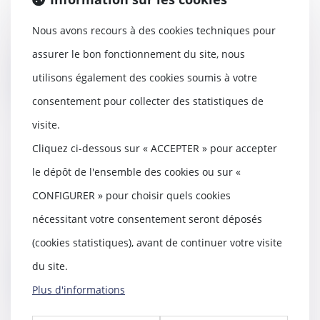
24/01/2023
Parmi les mesures de pouvoir
Nous avons recours à des cookies techniques pour
d’achat, la monétisation des jours
de RTT, mise...
assurer le bon fonctionnement du site, nous
utilisons également des cookies soumis à votre
Lire la suite
consentement pour collecter des statistiques de
visite.
Cliquez ci-dessous sur « ACCEPTER » pour accepter
Nouvelle donne pour les
le dépôt de l'ensemble des cookies ou sur «
astreintes ?
CONFIGURER » pour choisir quels cookies
18/01/2023
nécessitant votre consentement seront déposés
La notion d’astreinte est en
grande partie fixée par la
(cookies statistiques), avant de continuer votre visite
jurisprudence. Elle e...
du site.
Lire la suite
Plus d'informations