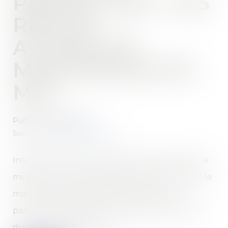
PARTIEL 2021 : LES
RÈGLES
ACTUELLES
MAINTENUES EN
MAI
Publié le :
19/04/2021
Source :
www.linternaute.com
Interrogée du micro de Cnews ce jeudi matin, la
ministre du Travail, Elisabeth Borne, a annoncé le
maintien des règles actuelles de l'activité
partielle jusqu'à la fin du mois de mai, en raison
du contexte épidémique...