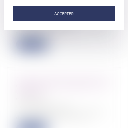
discriminations continuant à
produire leurs effets
ACCEPTER
06/04/2021
N’est pas prescrite la
discrimination s’étant poursuivie
tout au long de la c...
Lire la suite
Protocole sanitaire au travail : les
évolutions pour le déjeuner et le
télétravail
05/04/2021
Pour répondre à la
recrudescence de la circulation
du virus, le protocole nat...