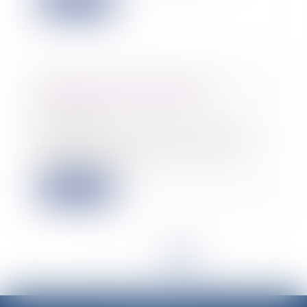
Lire la suite
Qu'est-ce que le droit à la
déconnexion du salarié ?
30/03/2021
Vous devez travailler à distance
et devez tout le temps rester
disponible pou...
Lire la suite
<<
<
...
14
15
16
17
18
19
20
>
>>