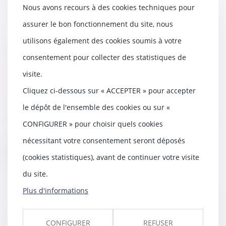
Nous avons recours à des cookies techniques pour
assurer le bon fonctionnement du site, nous
utilisons également des cookies soumis à votre
Fermeture des établissements
consentement pour collecter des statistiques de
scolaires, comment obtenir un
visite.
arrêt de travail pour garde
d’enfant ?
Cliquez ci-dessous sur « ACCEPTER » pour accepter
12/04/2021
le dépôt de l'ensemble des cookies ou sur «
Afin de limiter la circulation de la
CONFIGURER » pour choisir quels cookies
Covid-19, les pouvoirs publics ont
décid...
nécessitant votre consentement seront déposés
Lire la suite
(cookies statistiques), avant de continuer votre visite
du site.
Plus d'informations
Absence de prescription des
CONFIGURER
REFUSER