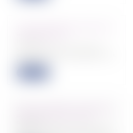
Travail le dimanche: quelles sont
les contreparties?
15/11/2021
Si vous travaillez le dimanche,
selon le secteur dans lequel vous
travaillez,...
Lire la suite
Jeudi 11 novembre : la procédure
à suivre pour faire le pont
08/11/2021
Jeudi 11 novembre, dernier jour