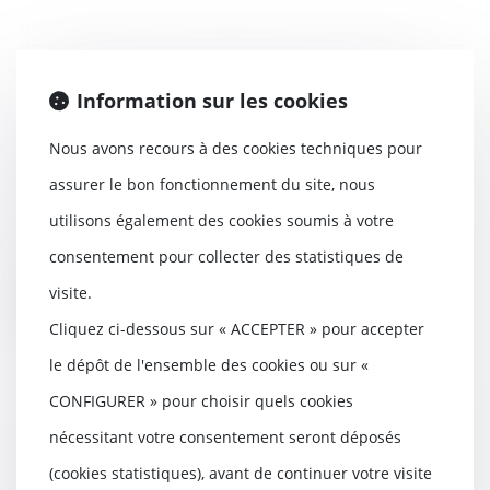
Doit être considéré comme nul,
Information sur les cookies
le licenciement prononcé en
représailles d’une saisine
Nous avons recours à des cookies techniques pour
prud’homale
assurer le bon fonctionnement du site, nous
14/12/2021
Le recours systématique à des
utilisons également des cookies soumis à votre
heures supplémentaires, portant
consentement pour collecter des statistiques de
la durée du tra...
visite.
Lire la suite
Cliquez ci-dessous sur « ACCEPTER » pour accepter
le dépôt de l'ensemble des cookies ou sur «
CONFIGURER » pour choisir quels cookies
Pouvez-vous rester salarié si
nécessitant votre consentement seront déposés
aucun travail ne vous est fourni
(cookies statistiques), avant de continuer votre visite
par votre hiérarchie?