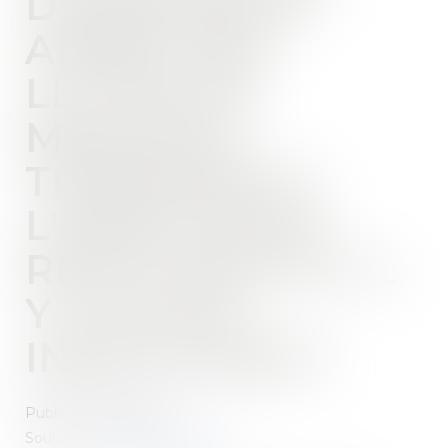
D'AGRESSION
APRÈS UNE
LETTRE DE
MENACES
TRANSMISE À
L'EMPLOYEUR
RESTÉ INACTIF, IL
Y A FAUTE
INEXCUSABLE
Publié le :
23/11/2021
Source :
www.pic-magazine.fr