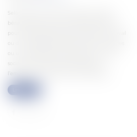
Selon l’article L. 4131-4 du code du travail, le
bénéfice de la faute inexcusable est de droit
pour les salariés victimes d’un accident du travail
ou d’une maladie professionnelle si eux-mêmes
ou un représentant du personnel au comité
social et économique avaient signalé à
l’employeur le risque qui s’est matérialisé...
Lire la suite