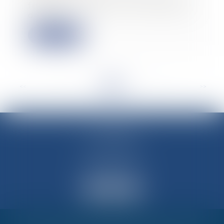
férié de l’année où il est possible
de « fair...
Lire la suite
<<
<
...
10
11
12
13
14
15
16
...
>
>>
M-Avocats
60 rue Molière
69003 LYON