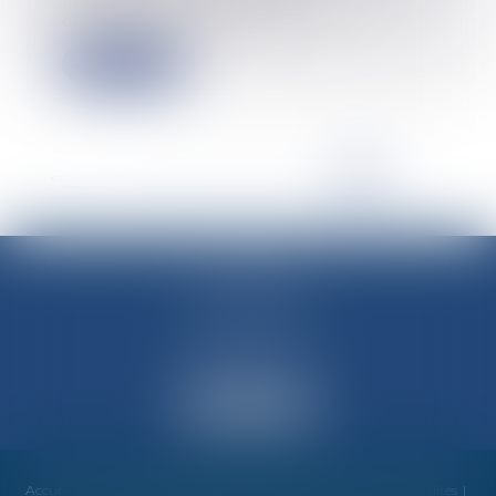
constitutionnels, parmi l...
Lire la suite
<<
<
...
13
14
15
16
17
18
19
>
>>
M-Avocats
60 rue Molière
69003 LYON
Accueil
Cabinet
Équipe
Compétences
Honoraires
Actualités