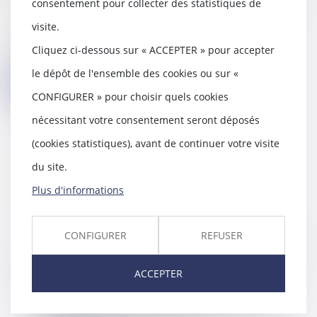
consentement pour collecter des statistiques de
ou non, le droit à la déconnexion s'applique
visite.
également...
Cliquez ci-dessous sur « ACCEPTER » pour accepter
le dépôt de l'ensemble des cookies ou sur «
Lire la suite
CONFIGURER » pour choisir quels cookies
nécessitant votre consentement seront déposés
(cookies statistiques), avant de continuer votre visite
du site.
Plus d'informations
CONFIGURER
REFUSER
Salariés, entreprises, quel rôle
pour le droit du travail ?
ACCEPTER
09/02/2021
Le droit du travail en France
repose sur des droits