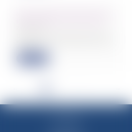
Index d'égalité professionnelle à
publier avant le 1er mars 2023
24/02/2023
D’ici le 1er mars 2023, toutes les
entreprises de 50 salariés et plus
devront...
Lire la suite
<<
<
1
2
3
4
5
6
7
...
>
>>
M-Avocats
60 rue Molière