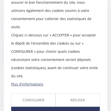
assurer le bon fonctionnement du site, nous
utilisons également des cookies soumis à votre
PSE : la contestation du motif
consentement pour collecter des statistiques de
économique de la rupture
amiable est limitée
visite.
24/07/2024
Cliquez ci-dessous sur « ACCEPTER » pour accepter
Le plan de sauvegarde de
l’emploi (PSE) comprend un
le dépôt de l'ensemble des cookies ou sur «
ensemble de mesures desti...
CONFIGURER » pour choisir quels cookies
Lire la suite
nécessitant votre consentement seront déposés
(cookies statistiques), avant de continuer votre visite
du site.
Plus d'informations
Obligation de reclassement :
attention à la rédaction de l’avis
d’inaptitude !
CONFIGURER
REFUSER
05/10/2023