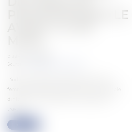
DE L'ÉGALITÉ
PROFESSIONNELLE
AVANT LE 1ER
MARS
Publié le :
07/02/2024
Source :
entreprendre.service-public.fr
L'index de l'égalité professionnelle entre les
femmes et les hommes comprend un ensemble
d'information à transmettre au ministère du
travail...
Lire la suite