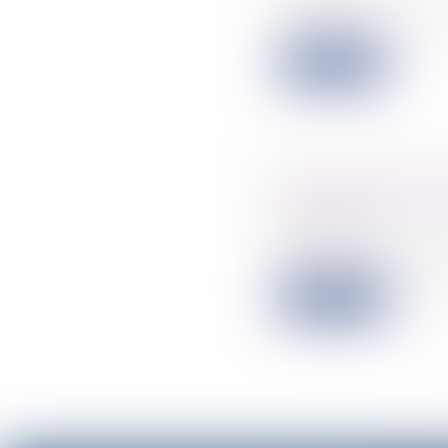
Lorsqu'il est que
Lire la suite
Pas de délit de 
dégradation des 
10/05/2022
Une surcharge de 
Lire la suite