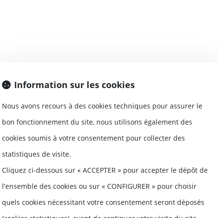
nels : mieux vaut respecter la modalité d'ind
Information sur les cookies
vail
Nous avons recours à des cookies techniques pour assurer le
t de travail d'un salarié prévoit une modalité 
bon fonctionnement du site, nous utilisons également des
cookies soumis à votre consentement pour collecter des
statistiques de visite.
Cliquez ci-dessous sur « ACCEPTER » pour accepter le dépôt de
l'ensemble des cookies ou sur « CONFIGURER » pour choisir
au dépassement du temps normal de trajet d
quels cookies nécessitant votre consentement seront déposés
suffisante