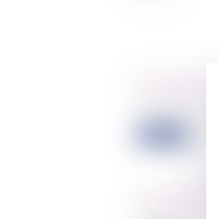
Frais profession
au contrat de tra
14/06/2022
Lorsque le contra
Lire la suite
La contrepartie 
travail doit être 
31/05/2022