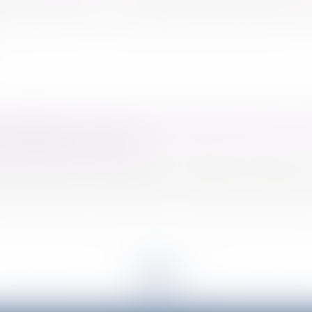
stion de droit à consultation ponctuelle du CSE
harcèlement moral sans conscience d'avoir co
conditions de travail
travail peut caractériser l'élément matériel d
<<
<
...
5
6
7
8
9
10
11
...
>
>>