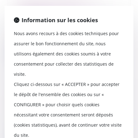
Faute inexcusable de
l’employeur : indemnisation
indépendante
Information sur les cookies
03/06/2024
La victime d’un accident pris en
Nous avons recours à des cookies techniques pour
charge au titre de la législation
profession...
assurer le bon fonctionnement du site, nous
utilisons également des cookies soumis à votre
Lire la suite
consentement pour collecter des statistiques de
visite.
Cliquez ci-dessous sur « ACCEPTER » pour accepter
Quelle procédure pour découvrir
le dépôt de l'ensemble des cookies ou sur «
l’infraction de travail dissimulé ?
CONFIGURER » pour choisir quels cookies
22/04/2024
nécessitant votre consentement seront déposés
La découverte de l’infraction de
travail illégal peut résulter soit
(cookies statistiques), avant de continuer votre visite
de la rec...
du site.