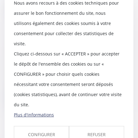
Nous avons recours à des cookies techniques pour
Lire la suite
assurer le bon fonctionnement du site, nous
utilisons également des cookies soumis à votre
consentement pour collecter des statistiques de
visite.
Chômage-intempéries dans le
BTP : les taux de cotisations sont
Cliquez ci-dessous sur « ACCEPTER » pour accepter
dévoilés
le dépôt de l'ensemble des cookies ou sur «
23/06/2025
CONFIGURER » pour choisir quels cookies
Récemment, les taux de
cotisations chômage-intempéries,
nécessitant votre consentement seront déposés
servant à financer l’...
(cookies statistiques), avant de continuer votre visite
Lire la suite
du site.
Plus d'informations
CONFIGURER
REFUSER
TVA sociale, financement de la