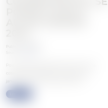
COTISATION AGS S
PORTÉ À 0,20 %
AU 1ER JANVIER
2024
Publié le :
18/12/2023
Source :
www.efl.fr
Pour la première fois depuis 2017, le taux de la
cotisation AGS augmente. A compter du 1er
janvier 2024, celui-ci sera porté à 0,20 %...
Lire la suite