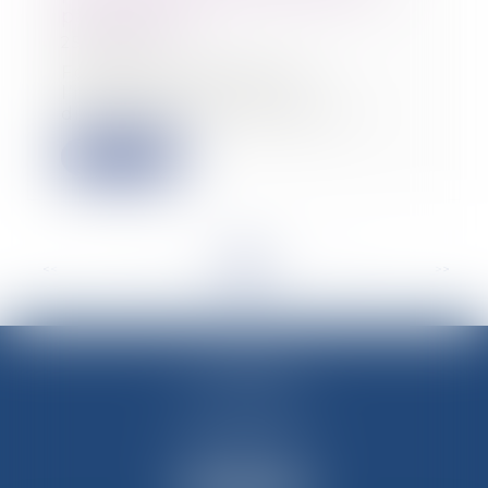
participation
25/10/2023
Fondant sa décision sur
l’interdiction de toute
discrimination en raison de l...
Lire la suite
<<
<
...
12
13
14
15
16
17
18
...
>
>>
M-Avocats
60 rue Molière
69003 LYON