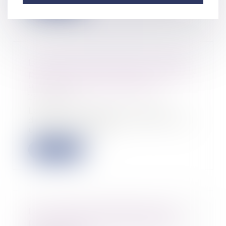
Lire la suite
La question des droits à congés
payés du salarié malade soumise
au conseil constitutionnel
28/11/2023
La Cour de cassation renvoie
devant le Conseil constitutionnel
une QPC portan...
Lire la suite
Le mi-temps thérapeutique ne
peut pas minorer la prime de