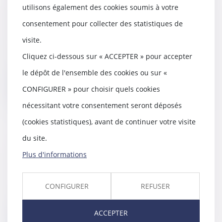
Frais de transport domicile-
utilisons également des cookies soumis à votre
travail : l’incitation à la prise en
charge patronale est reconduite
consentement pour collecter des statistiques de
22/01/2024
visite.
La loi de finances pour 2024
Cliquez ci-dessous sur « ACCEPTER » pour accepter
proroge pour une année
supplémentaire certains a...
le dépôt de l'ensemble des cookies ou sur «
Lire la suite
CONFIGURER » pour choisir quels cookies
nécessitant votre consentement seront déposés
(cookies statistiques), avant de continuer votre visite
du site.
Du nouveau pour les cotisations
Plus d'informations
sociales dues par les employeurs
15/01/2024
Les cotisations de Sécurité
CONFIGURER
REFUSER
sociale à la charge des
employeurs augmentent pou...
ACCEPTER