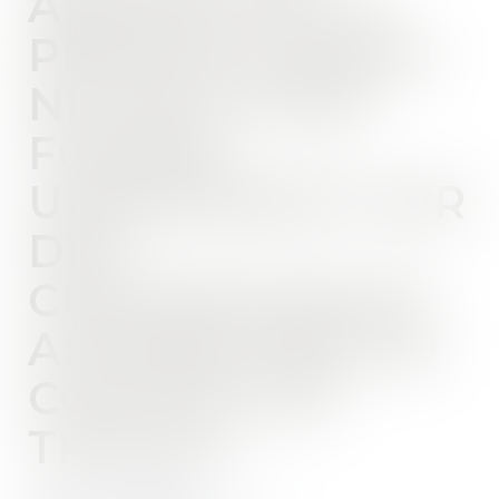
ABUSIVE DE LA
PÉRIODE D’ESSAI
NE PEUT ÊTRE
FONDÉE
UNIQUEMENT SUR
DES
CIRCONSTANCES
ANTÉRIEURES AU
CONTRAT DE
TRAVAIL !