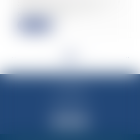
Dans un rapport présenté hier, la
Cour des comptes propose
plusieurs pistes d...
Lire la suite
<<
<
...
5
6
7
8
9
10
11
...
>
>>
M-Avocats
60 rue Molière
69003 LYON