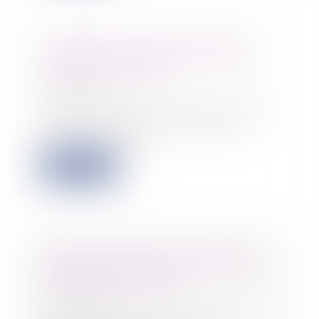
Indemnité transactionnelle et
cotisations sociales : la Cour de
cassation tranche !
14/02/2025
Dans un arrêt du 30 janvier 2025,
la Cour de cassation rappelle
qu’une indemn...
Lire la suite
L’apprentissage et la formation
professionnelle dans le viseur de
la Cour des comptes
11/02/2025