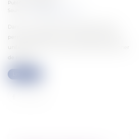
Publié le :
04/03/2025
Source :
www.lemag-juridique.com
Dans un contrat de travail, la période d’essai
permet à l’employeur et au salarié de rompre
unilatéralement le contrat de travail sans donner
de motifs...
Lire la suite