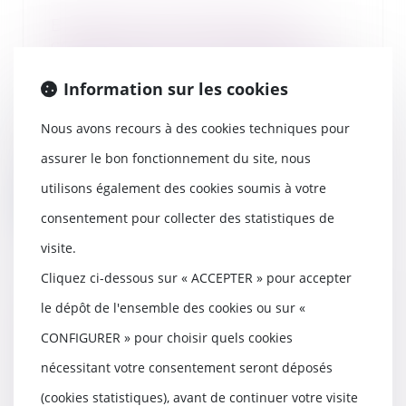
Baisse des exonérations de
cotisations pour les apprentis :
Quelles sont les nouvelles règles
?
Information sur les cookies
10/03/2025
Nous avons recours à des cookies techniques pour
La loi de financement de la
Sécurité Sociale promulguée le
assurer le bon fonctionnement du site, nous
28 février 2025, a...
utilisons également des cookies soumis à votre
Lire la suite
consentement pour collecter des statistiques de
visite.
Cliquez ci-dessous sur « ACCEPTER » pour accepter
le dépôt de l'ensemble des cookies ou sur «
Licenciement pour inaptitude :
quand l’employeur est-il
CONFIGURER » pour choisir quels cookies
dispensé de rechercher un
nécessitant votre consentement seront déposés
reclassement ?
05/03/2025
(cookies statistiques), avant de continuer votre visite