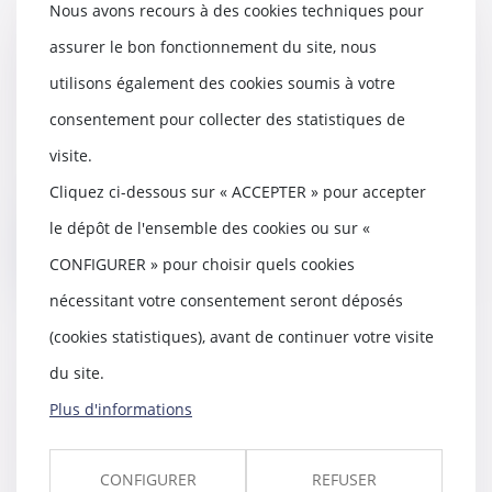
Nous avons recours à des cookies techniques pour
LFSS pour 2023 : le Conseil
assurer le bon fonctionnement du site, nous
constitutionnel censure deux
utilisons également des cookies soumis à votre
mesures relatives aux
indemnités journalières
consentement pour collecter des statistiques de
11/01/2023
visite.
Le Conseil constitutionnel a
censuré hier des dispositions de
Cliquez ci-dessous sur « ACCEPTER » pour accepter
la loi de finan...
le dépôt de l'ensemble des cookies ou sur «
Lire la suite
CONFIGURER » pour choisir quels cookies
nécessitant votre consentement seront déposés
(cookies statistiques), avant de continuer votre visite
du site.
Arrêts de travail Covid : les règles
Plus d'informations
dérogatoires d’indemnisation
sont prolongées en 2023
04/01/2023
CONFIGURER
REFUSER