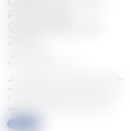
GRATIFICATION
POUR LES
STAGIAIRES EN
2023 ?
Publié le :
02/01/2023
Source :
cabinet-rs.expert-infos.com
L’entreprise doit verser une gratification minimale
au stagiaire qui effectue en son sein, au cours
d’une même année scolaire ou universitaire, un
stage de plus de 2 mois, consécutifs ou non...
Lire la suite