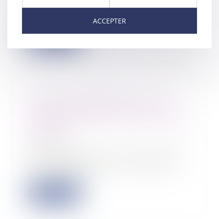
Les assurés devant cesser le
travail en raison de l’épidémie de
Covid-19 cont...
ACCEPTER
Lire la suite
Heures supplémentaires : une
nouvelle exonération pour les
entreprises de 20 à moins de 250
salariés
22/12/2022
Les entreprises de 20 à moins de
250 salariés peuvent bénéficier
d’une déduct...
Lire la suite