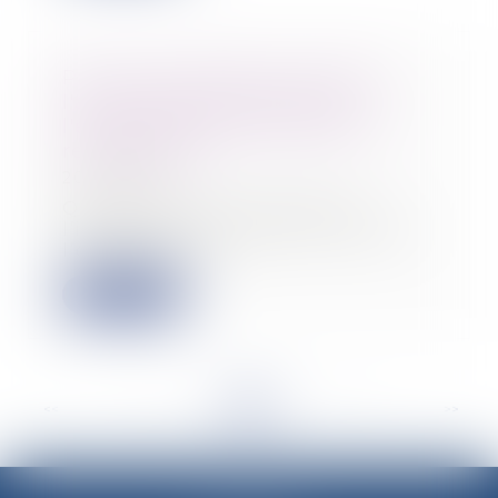
Pas de consultation du CSE si
l'avis d'inaptitude dispense
l'employeur de rechercher un
reclassement
20/12/2022
Quelle que soit l’origine de
l’inaptitude physique du salarié,
l’employeur n’...
Lire la suite
<<
<
...
20
21
22
23
24
25
26
...
>
>>