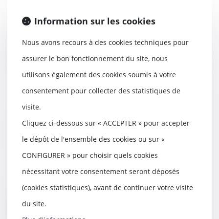
27/06/2022
Comme chaque année, à l'arrivée
Information sur les cookies
de l'été, le ministère du travail
publie ses...
Nous avons recours à des cookies techniques pour
Lire la suite
assurer le bon fonctionnement du site, nous
utilisons également des cookies soumis à votre
consentement pour collecter des statistiques de
visite.
Réalisation d'heures
Cliquez ci-dessous sur « ACCEPTER » pour accepter
supplémentaires et besoins de
service : c'est l'employeur qui
le dépôt de l'ensemble des cookies ou sur «
décide
CONFIGURER » pour choisir quels cookies
21/06/2022
nécessitant votre consentement seront déposés
La réponse ministérielle n° 38285
du 10 mai 2022 apporte des
(cookies statistiques), avant de continuer votre visite
précisions sur l...
du site.
Lire la suite