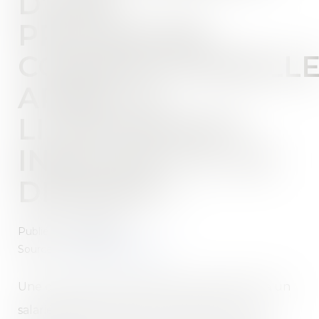
D’UNE
PROCÉDURE
CONVENTIONNELL
APRÈS LE
LICENCIEMENT
INVALIDE-T-IL CE
DERNIER ?
Publié le :
31/08/2022
Source :
www.editions-tissot.fr
Une convention collective peut permettre à un
salarié de saisir, après son licenciement, une