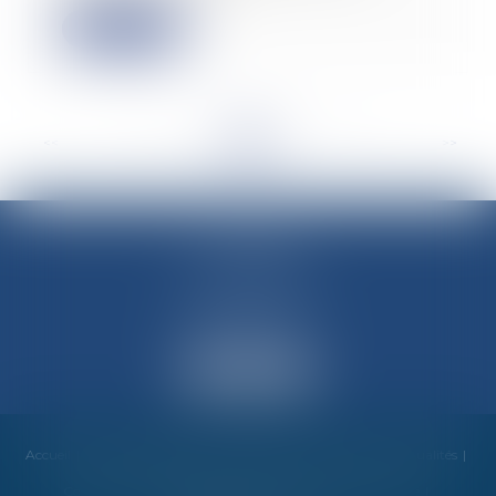
Lire la suite
<<
<
...
28
29
30
31
32
33
34
...
>
>>
M-Avocats
60 rue Molière
69003 LYON
Accueil
Cabinet
Équipe
Compétences
Honoraires
Actualités
Contact
Mentions légales
RDV en ligne
Plan du site