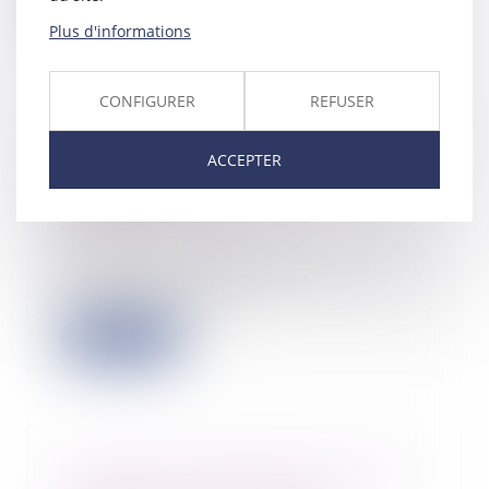
Lire la suite
Plus d'informations
CONFIGURER
REFUSER
Rentrée scolaire 2022 : quelles
ACCEPTER
sont les règles prévues par le
Code du travail ?
29/08/2022
Jeudi 1er septembre, pour
beaucoup de salariés, cela sonne
la fin des vacance...
Lire la suite
Le salarié n’a pas à être informé