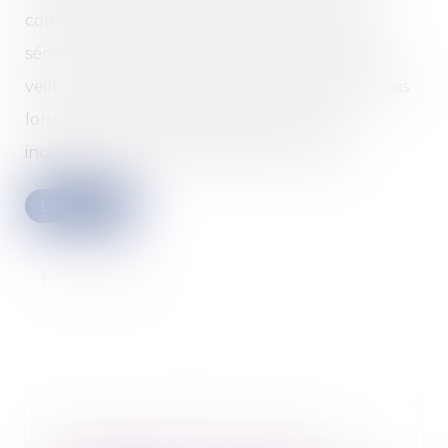
commission, qui rend un avis sur le caractère
sérieux ou non de la faute. L'employeur doit
veiller à informer le salarié de cette faculté. Mais
lorsqu'il a omis cette information, quelle
incidence sur le licenciement prononcé ?
Lire la suite
Les jours de RTT non pris