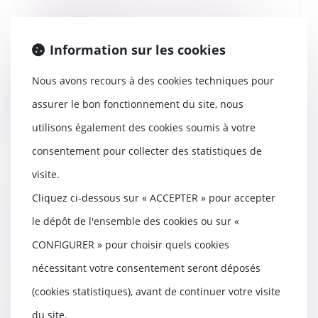
peuvent désormais être payés
05/09/2022
Information sur les cookies
Alors que l’inflation reste à un
niveau élevé, c’est l’une des
mesures visant...
Nous avons recours à des cookies techniques pour
assurer le bon fonctionnement du site, nous
Lire la suite
utilisons également des cookies soumis à votre
consentement pour collecter des statistiques de
visite.
Les mesures des Urssaf pour
Cliquez ci-dessous sur « ACCEPTER » pour accepter
soutenir les employeurs et
indépendants confrontés aux
le dépôt de l'ensemble des cookies ou sur «
incendies
CONFIGURER » pour choisir quels cookies
31/08/2022
nécessitant votre consentement seront déposés
Dans un communiqué du 18 août
2022, le réseau des Urssaf
(cookies statistiques), avant de continuer votre visite
indique activer des...
du site.