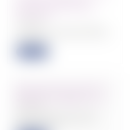
qu’il peut demander des
précisions sur les motifs du
licenciement
18/08/2022
L’employeur n’a pas l’obligation
d’informer le salarié de son droit
à demande...
Lire la suite
Bonus-malus sur la contribution
d’assurance chômage : une
application en septembre 2022
18/08/2022
Les entreprises d’au moins 11
salariés qui sont soumises au
dispositif de bon...