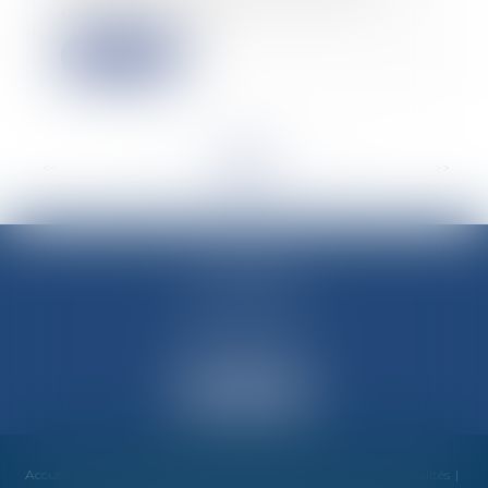
d’un suivi méd...
Lire la suite
<<
<
...
48
49
50
51
52
53
54
...
>
>>
M-Avocats
60 rue Molière
69003 LYON
Accueil
Cabinet
Équipe
Compétences
Honoraires
Actualités