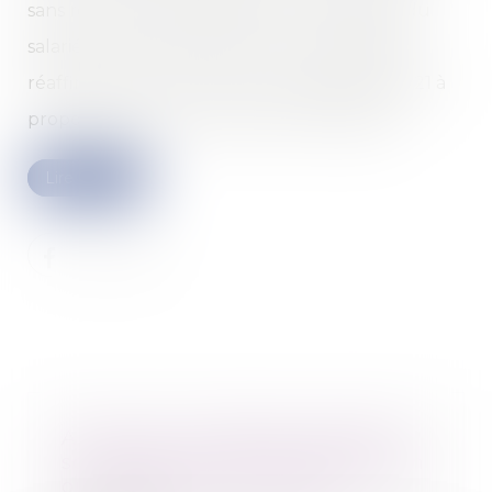
sans recueillir au préalable l’accord exprès du
salarié. Un principe que la Cour de cassation
réaffirme dans un arrêt du 15 septembre 2021 à
propos de la structure de la rémunération.
Lire la suite
Annoncer son départ par SMS à
son patron, est-ce une démission
ou un abandon de poste ?