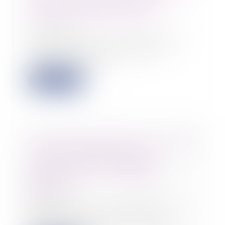
son entretien d’évaluation
annuel ? | Éditions Tissot
20/10/2021
L’entretien annuel d’évaluation
des salariés est un moment
important pour le...
Lire la suite
Visite médicale de fin de carrière
: qui sont les travailleurs
concernés et comment se
déroule-t-elle ? - Actualité
ELEGIA
18/10/2021
Depuis le 1er octobre 2021, les
travailleurs qui ont bénéficié