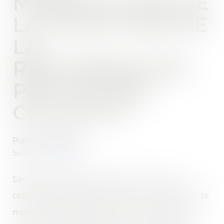
MODIFICATION DE
LA STRUCTURE DE
LA
RÉMUNÉRATION
PAR ACCORD
COLLECTIF
Publié le :
27/10/2021
Source :
www.efl.fr
Sauf disposition légale contraire, un accord
collectif ne peut pas permettre à l’employeur de
modifier unilatéralement le contrat de travail