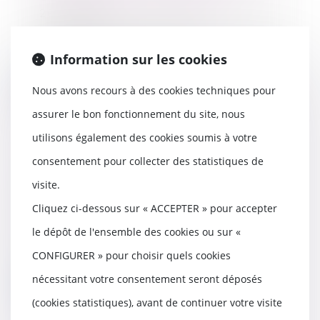
26/10/2021
Mon salarié m’a indiqué par SMS
qu'il ne reviendrait plus
Information sur les cookies
travailler, est-ce...
Lire la suite
Nous avons recours à des cookies techniques pour
assurer le bon fonctionnement du site, nous
utilisons également des cookies soumis à votre
consentement pour collecter des statistiques de
Prenez rendez-vous directement
visite.
avec Maître Fatah MESSAOUDI
via Meet laW !
Cliquez ci-dessous sur « ACCEPTER » pour accepter
22/10/2021
le dépôt de l'ensemble des cookies ou sur «
Prenez RDV rapidement sur
CONFIGURER » pour choisir quels cookies
notre site
nécessitant votre consentement seront déposés
Lire la suite
(cookies statistiques), avant de continuer votre visite