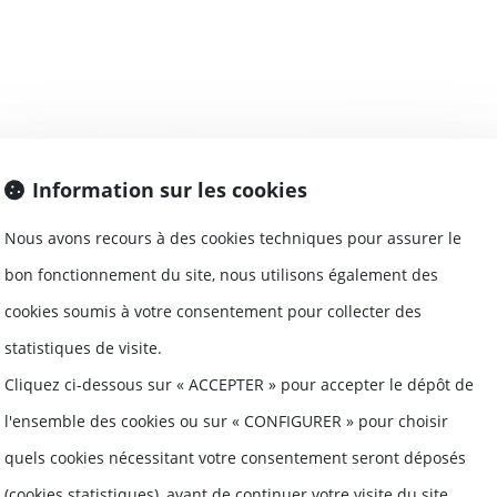
l’entrée en vigueur du titre-mobilités le 1er
Information sur les cookies
Nous avons recours à des cookies techniques pour assurer le
on des mobilités, dite loi LOM (JO du 26/12/201
bon fonctionnement du site, nous utilisons également des
cookies soumis à votre consentement pour collecter des
statistiques de visite.
Cliquez ci-dessous sur « ACCEPTER » pour accepter le dépôt de
 dispositif de signalement mis en place au se
l'ensemble des cookies ou sur « CONFIGURER » pour choisir
tre
quels cookies nécessitant votre consentement seront déposés
(cookies statistiques), avant de continuer votre visite du site.