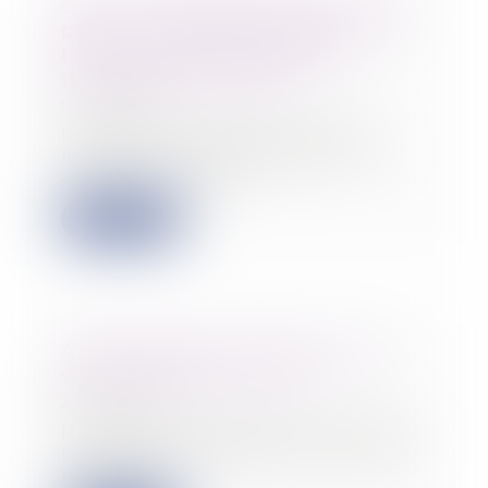
CDD de remplacement à terme
précis : il doit aller jusqu'à son
terme, même si le salarié
remplacé est décédé
01/03/2022
Le décès du salarié remplacé
met-il « automatiquement » fin
au CDD ou à la m...
Lire la suite
Arrêt-maladie : qu'en est-il du
versement des primes ?
23/02/2022
Prime d’ancienneté, prime de 13e
mois, prime d’assiduité, prime de
participat...