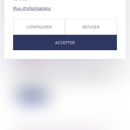
Plus d'informations
Lire la suite
CONFIGURER
REFUSER
ACCEPTER
Congé d’adoption : les modalités
de recours au congé sont
assouplies
02/03/2022
La loi visant à réformer l’adoption
du 21 février 2022 (L. n° 2022-
219, 21 fé...
Lire la suite