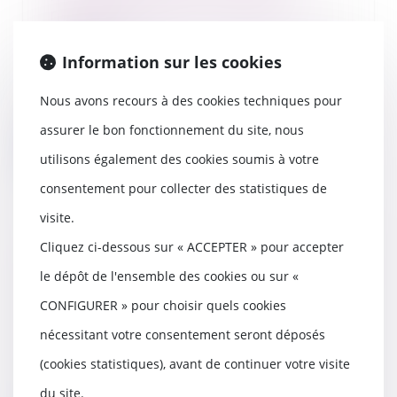
nécessairement un préjudice au
salarié
09/03/2022
Information sur les cookies
Pour la Cour de cassation, le seul
constat d’un dépassement de la
Nous avons recours à des cookies techniques pour
durée maxim...
assurer le bon fonctionnement du site, nous
Lire la suite
utilisons également des cookies soumis à votre
consentement pour collecter des statistiques de
visite.
Cliquez ci-dessous sur « ACCEPTER » pour accepter
Salarié protégé : précisions sur le
licenciement pour faute après la
le dépôt de l'ensemble des cookies ou sur «
période de protection sur des
CONFIGURER » pour choisir quels cookies
faits antérieurs à son expiration
nécessitant votre consentement seront déposés
08/03/2022
La demande d'autorisation de
(cookies statistiques), avant de continuer votre visite
licenciement n'est pas nécessaire
du site.
si d'une part,...