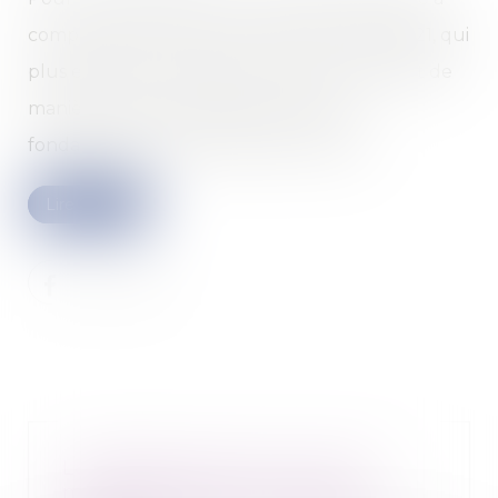
comprendre le rationnel, la loi du 2 aout 2021, qui
plus est dans son article introductif, redéfinit de
manière a priori sensible mais, en fait,
fondamentale, le harcèlement sexuel... ..
Lire la suite
Le dépassement de la durée
maximale de travail cause