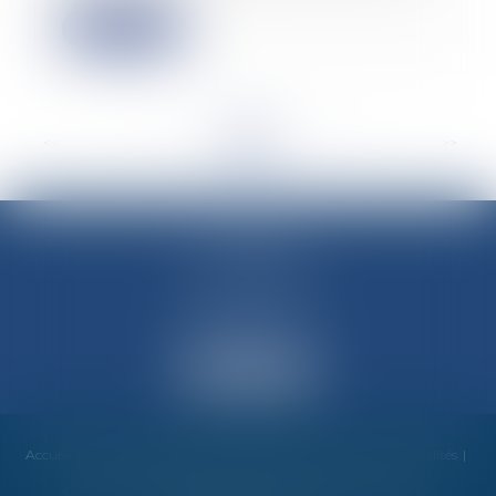
Lire la suite
<<
<
...
39
40
41
42
43
44
45
...
>
>>
M-Avocats
60 rue Molière
69003 LYON
Accueil
Cabinet
Équipe
Compétences
Honoraires
Actualités
Contact
Mentions légales
RDV en ligne
Plan du site