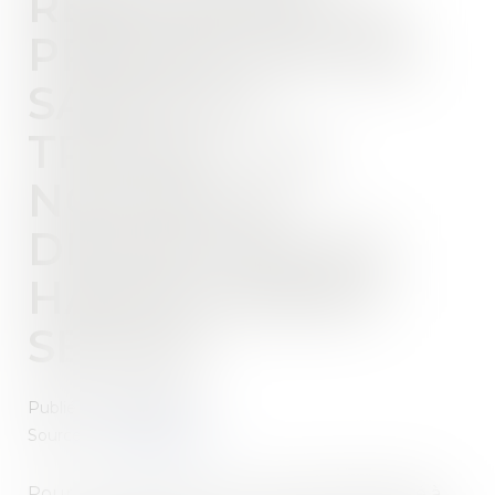
RENFORCER LA
PRÉVENTION EN
SANTÉ AU
TRAVAIL : LA
NOUVELLE
DÉFINITION DU
HARCÈLEMENT
SEXUEL
Publié le :
28/02/2022
Source :
www.lexplicite.fr
Pour une raison dont on a quelque difficulté à