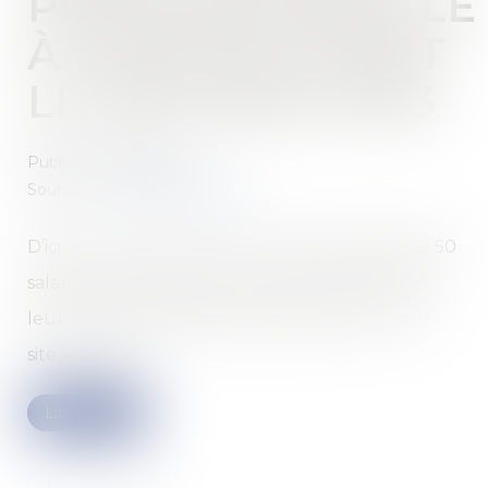
PROFESSIONNELLE
À PUBLIER AVANT
LE 1ER MARS 2023
Publié le :
24/02/2023
Source :
www.actu-juridique.fr
D’ici le 1er mars 2023, toutes les entreprises de 50
salariés et plus devront avoir calculé et publié
leur Index de l’égalité professionnelle sur leur
site internet...
Lire la suite