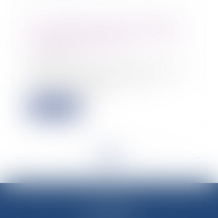
Les cotisations dues à la Cipav
sont désormais proportionnelles
au revenu d’activité
24/02/2023
Un décret modifie les régimes de
retraite complémentaire et
d’invalidité-décè...
Lire la suite
<<
<
...
17
18
19
20
21
22
23
...
>
>>
M-Avocats
60 rue Molière