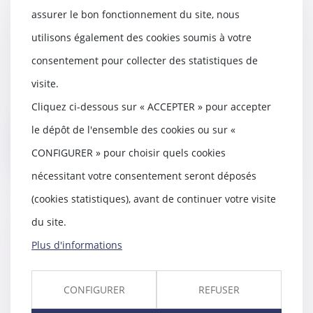
assurer le bon fonctionnement du site, nous
Si c’est un abus de droit,
utilisons également des cookies soumis à votre
l’URSSAF doit respecter la
procédure
consentement pour collecter des statistiques de
06/03/2023
visite.
Aux termes de l’article L. 243-7-2
du Code de la sécurité sociale,
Cliquez ci-dessous sur « ACCEPTER » pour accepter
afin d’en...
le dépôt de l'ensemble des cookies ou sur «
Lire la suite
CONFIGURER » pour choisir quels cookies
nécessitant votre consentement seront déposés
(cookies statistiques), avant de continuer votre visite
du site.
Avis des délégués du personnel,
Plus d'informations
préalable à la décision de
licencier
02/03/2023
CONFIGURER
REFUSER
Plus qu’une institution garante
de l’unification et du contrôle de