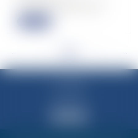
domicile/travail, de même que
celui d’habillage/déshabilla...
Lire la suite
<<
<
...
32
33
34
35
36
37
38
...
>
>>
M-Avocats
60 rue Molière
69003 LYON