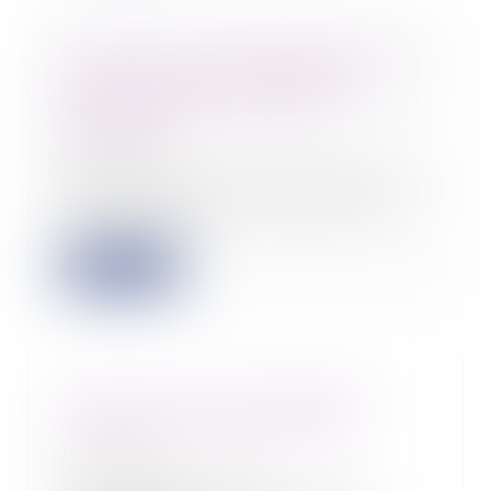
Prévoyance complémentaire : la
Cour de cassation rappelle le
régime des contributions
patronales
16/06/2022
Par arrêt du jeudi 12 mai 2022, la
Cour de cassation rappelle aux
entreprises...
Lire la suite
Temps de trajet, d’habillage :
quid de vos contreparties ?
14/06/2022
Le temps de trajet