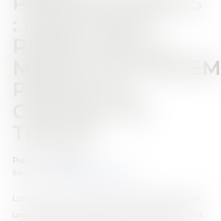
PROFESSIONNELS
: MIEUX VAUT
RESPECTER LA
MODALITÉ D'INDEM
PRÉVUE AU
CONTRAT DE
TRAVAIL
Publié le :
14/06/2022
Source :
www.editions-legislatives.fr
Lorsque le contrat de travail d'un salarié prévoit
une modalité d'indemnisation forfaitaire des frais