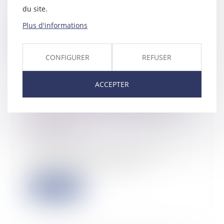
La réponse ministérielle n° 38285
du site.
du 10 mai 2022 apporte des
précisions sur l...
Plus d'informations
Lire la suite
CONFIGURER
REFUSER
ACCEPTER
Action en reconnaissance d’un
contrat de travail : quel délai
pour agir ?
20/06/2022
Pour la première fois, à notre
connaissance, la Cour de
cassation pose comme...
Lire la suite