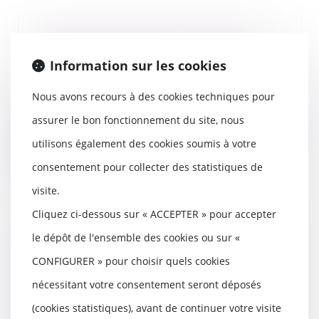
Gestion des vagues de chaleur :
les obligations de l'employeur
Information sur les cookies
27/06/2022
Comme chaque année, à l'arrivée
Nous avons recours à des cookies techniques pour
de l'été, le ministère du travail
assurer le bon fonctionnement du site, nous
publie ses...
utilisons également des cookies soumis à votre
Lire la suite
consentement pour collecter des statistiques de
visite.
Cliquez ci-dessous sur « ACCEPTER » pour accepter
Réalisation d'heures
le dépôt de l'ensemble des cookies ou sur «
supplémentaires et besoins de
CONFIGURER » pour choisir quels cookies
service : c'est l'employeur qui
décide
nécessitant votre consentement seront déposés
21/06/2022
(cookies statistiques), avant de continuer votre visite