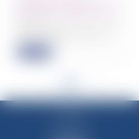
travaillées le dimanche ne sont
pas des heures supplémentaires
21/11/2022
Pour la première fois, la Cour de
cassation juge qu'un salarié
soumis à une c...
Lire la suite
<<
<
...
22
23
24
25
26
27
28
...
>
>>
M-Avocats
60 rue Molière
69003 LYON