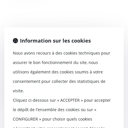
Budget de la Sécu: le Sénat
Information sur les cookies
s'oppose au transfert des
cotisations Agirc-Arrco vers
Nous avons recours à des cookies techniques pour
l’Urssaf
assurer le bon fonctionnement du site, nous
30/11/2022
utilisons également des cookies soumis à votre
Maintenu en commission, le
transfert à la Sécurité sociale de
consentement pour collecter des statistiques de
l’activité de r...
visite.
Lire la suite
Cliquez ci-dessous sur « ACCEPTER » pour accepter
le dépôt de l'ensemble des cookies ou sur «
CONFIGURER » pour choisir quels cookies