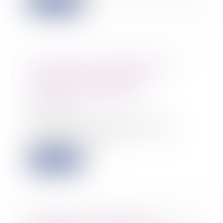
Lire la suite
Un syndicat peut demander la
suspension du règlement
intérieur pour défaut de
consultation du CSE
22/11/2022
Si l’employeur manque à son
obligation de consulter le CSE
avant une mise à j...
Lire la suite
Forfait jours : les heures