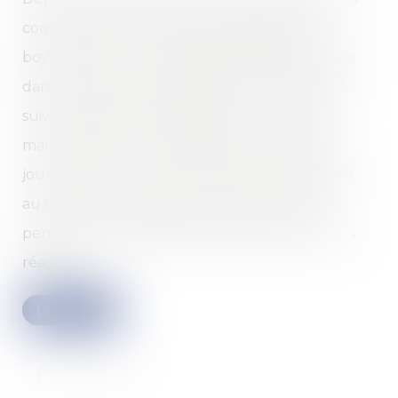
commencé au Qatar. Malgré les appels au
boycott liés au non-respect des droits humains
dans ce pays, les Français ont été nombreux à
suivre l’entrée en lice des Bleus. Or, certains
matchs de cette compétition sont prévus en
journée. Entre ceux qui voudront les regarder
au travail ou qui risquent d’allumer la télé
pendant leur télétravail, comment devez-vous
réagir ?...
Lire la suite