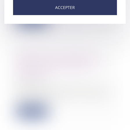
conditions d'application de la
ACCEPTER
déduction fo...
Lire la suite
Nullité d'une convention de
forfait en jours : impact sur les
heures supplémentaires et
indemnités
27/03/2025
La convention de forfait en jours
permet d'aménager le temps de
travail d'un...
Lire la suite