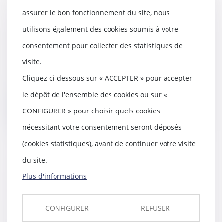
assurer le bon fonctionnement du site, nous
Allégements de cotisations
utilisons également des cookies soumis à votre
patronales en 2025 : précisions
utiles !
consentement pour collecter des statistiques de
22/04/2025
visite.
La loi de financement de la
Cliquez ci-dessous sur « ACCEPTER » pour accepter
Sécurité sociale pour 2025 a
aménagé les mécanism...
le dépôt de l'ensemble des cookies ou sur «
Lire la suite
CONFIGURER » pour choisir quels cookies
nécessitant votre consentement seront déposés
(cookies statistiques), avant de continuer votre visite
du site.
Forfait jours et déduction de
Plus d'informations
cotisations : pas besoin d’accord
collectif après 2012
31/03/2025
CONFIGURER
REFUSER
La Cour de cassation rappelle les