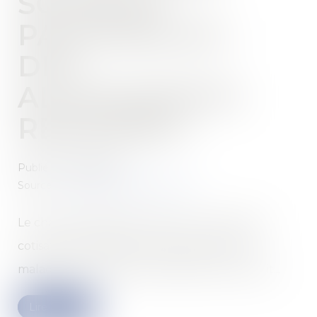
SOCIALES
PATRONALES :
DES
ALLÈGEMENTS
REMANIÉS !
Publié le :
17/03/2025
Source :
cabinet-rs.expert-infos.com
Le champ d’application des taux réduits des
cotisations sociales patronales d’assurance
maladie et d’allocations familiales a été réduit...
Lire la suite