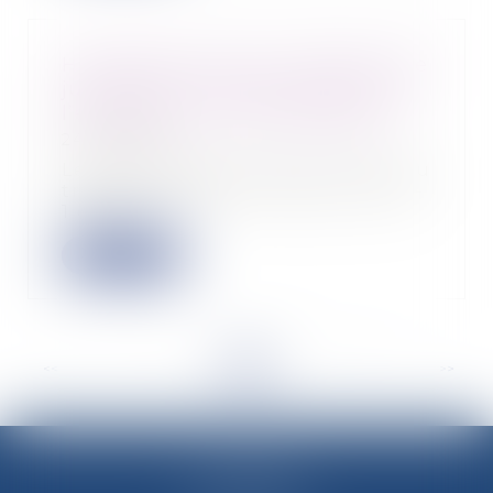
Harcèlement moral : l’absence de
justification des agissements de
l’employeur lui est imputable
24/03/2025
Le harcèlement moral en droit du
travail est défini à l'article L 1152-
1 du C...
Lire la suite
<<
<
...
4
5
6
7
8
9
10
...
>
>>
M-Avocats