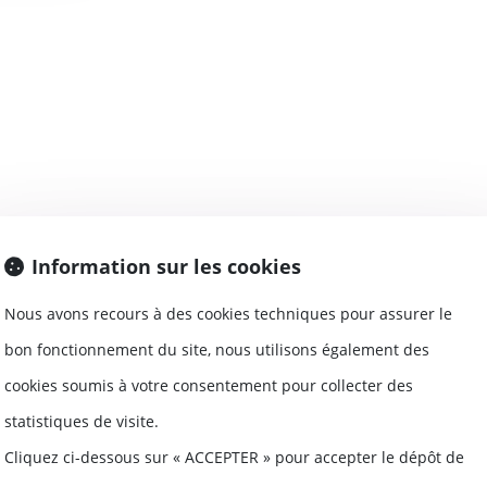
-il licencier une salariée qui ne lui a pas i
Information sur les cookies
Nous avons recours à des cookies techniques pour assurer le
du le 3 juin 2026, la Cour de cassation se pro
bon fonctionnement du site, nous utilisons également des
cookies soumis à votre consentement pour collecter des
statistiques de visite.
Cliquez ci-dessous sur « ACCEPTER » pour accepter le dépôt de