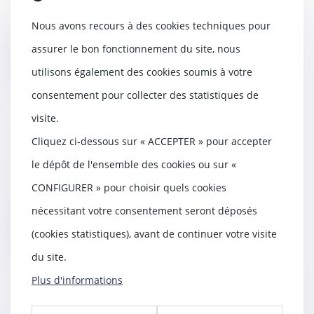
Le licenciement d’un salarié
prononcé pour avoir relaté ou
Nous avons recours à des cookies techniques pour
témoigné, de bonne...
assurer le bon fonctionnement du site, nous
Lire la suite
utilisons également des cookies soumis à votre
consentement pour collecter des statistiques de
visite.
Le droit d’option
Cliquez ci-dessous sur « ACCEPTER » pour accepter
03/02/2022
le dépôt de l'ensemble des cookies ou sur «
Le droit d’option permet à tout
CONFIGURER » pour choisir quels cookies
allocataire qui le souhaite de
demander l’ouv...
nécessitant votre consentement seront déposés
Lire la suite
(cookies statistiques), avant de continuer votre visite
du site.
Plus d'informations