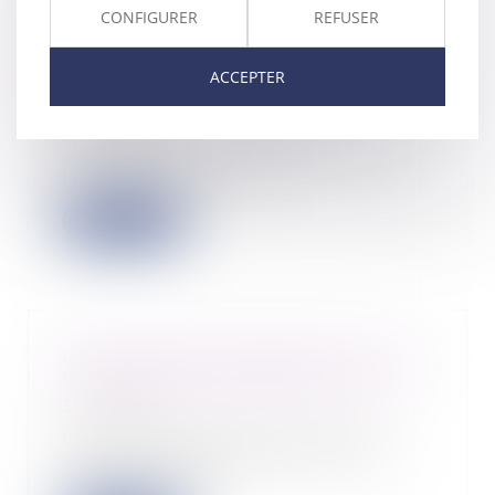
Enquêtes de concurrence :
CONFIGURER
REFUSER
l’entreprise est responsable des
faits d’obstruction commis par
ACCEPTER
un salarié
01/02/2022
Un fait d’obstruction à une
enquête de concurrence ou à
l’instruction commis...
Lire la suite
L’autorisation de déjeuner à son
bureau prolongée jusqu’en avril
31/01/2022
La pratique était déjà entrée
dans les habitudes des salariés
depuis le début...