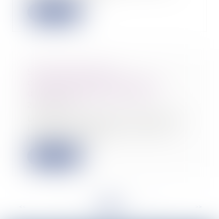
Lire la suite
Sécurité sociale et
complémentaires de santé :
quelles pistes de réforme ?
27/01/2022
Le Haut Conseil pour l’avenir de
l’assurance-maladie (HCAAM) a
remis son rapp...
Lire la suite
<<
<
...
41
42
43
44
45
46
47
...
>
>>