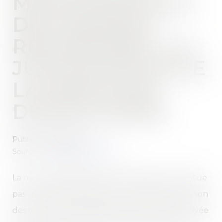
MUTATION POUR
DES RAISONS
RELIGIEUSES : LA
JUSTIFICATION DE
LA SANCTION
DISCIPLINAIRE
Publié le :
08/02/2022
Source :
www.dalloz-actualite.fr
La mutation disciplinaire d’un salarié ne constitue
pas une discrimination directe injustifiée en raison
des convictions religieuses lorsqu’elle est motivée