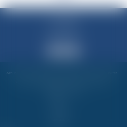
M-Avocats
60 rue Molière
69003 LYON
Accueil
Cabinet
Équipe
Compétences
Honoraires
Actualités
Contact
Mentions légales
RDV en ligne
Plan du site
Espace client
Articles
Septeo
Digital &
Services ©